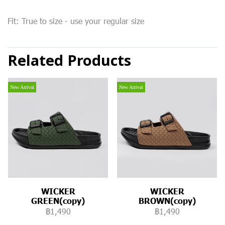
Fit: True to size - use your regular size
Related Products
New Arrival
New Arrival
WICKER
WICKER
GREEN(copy)
BROWN(copy)
฿1,490
฿1,490