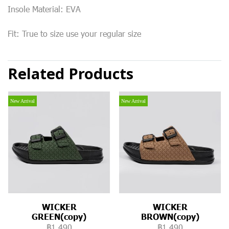
Insole Material: EVA
Fit: True to size use your regular size
Related Products
New Arrival
New Arrival
WICKER
WICKER
GREEN(copy)
BROWN(copy)
฿1,490
฿1,490