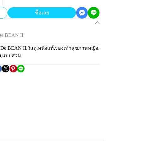
ซื้อเลย
De BEAN II
น De BEAN II
,
วัสดุ
,
หนังแท้
,
รองเท้าสุขภาพหญิง
,
ย
,
แบบสวม