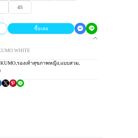
45
ซื้อเลย
น KUMO WHITE
่น KUMO
,
รองเท้าสุขภาพหญิง
,
แบบสวม
,
ม