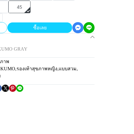
45
ซื้อเลย
น KUMO GRAY
ขภาพ
่น KUMO
,
รองเท้าสุขภาพหญิง
,
แบบสวม
,
ม