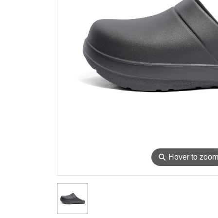
⚲
Hover to zoo