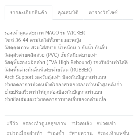
รายละเอียดสินค้า
คุณสมบัติ
ตารางวัดไซซ์
รองเท้าดูแลสุขภาพ MAGO รุ่น WICKER
ไซซ์ 36-44 สวมใส่ได้ทั้งชายและหญิง
วัสดุคุณภาพ สวมใส่สบาย น้ำหนักเบา กันน้ำ กันลื่น
วัสดุตัวสายผลิตด้วย (PVC) สัมผัสนิ่มสบายเท้า
วัสดุพื้นรองผลิตด้วย (EVA High Rebound) รองรับฝ่าเท้าได้ดี
วัสดุพื้นล่างกันลื่นพิเศษด้วยวัสดุ (RUBBER)
Arch Support รองรับอุ้งเท้า ป้องกันปัญหาเท้าแบน
ช่วยลดอาการปวดหลังด้วยองศาของรองเท้าหน้าสูงหลังต่ำ
ช่วยปรับสรีระเท้าให้ถูกต้องป้องกันปัญหาเท้าแบน
ช่วยยืดเส้นและช่วยลดอาการบาดเจ็บของกล้ามเนื้อ
#รีวิว
#รองเท้าดูแลสุขภาพ
#ปวดหลัง
#ปวดเข่า
#ปวดเมื่อยฝ่าเท้า
#รองช้ำ
#สายหวาน
#รองเท้าแฟชั่น