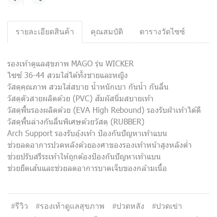
แชร์
รายละเอียดสินค้า
คุณสมบัติ
ตารางวัดไซซ์
รองเท้าดูแลสุขภาพ MAGO รุ่น WICKER
ไซซ์ 36-44 สวมใส่ได้ทั้งชายและหญิง
วัสดุคุณภาพ สวมใส่สบาย น้ำหนักเบา กันน้ำ กันลื่น
วัสดุตัวสายผลิตด้วย (PVC) สัมผัสนิ่มสบายเท้า
วัสดุพื้นรองผลิตด้วย (EVA High Rebound) รองรับฝ่าเท้าได้ดี
วัสดุพื้นล่างกันลื่นพิเศษด้วยวัสดุ (RUBBER)
Arch Support รองรับอุ้งเท้า ป้องกันปัญหาเท้าแบน
ช่วยลดอาการปวดหลังด้วยองศาของรองเท้าหน้าสูงหลังต่ำ
ช่วยปรับสรีระเท้าให้ถูกต้องป้องกันปัญหาเท้าแบน
ช่วยยืดเส้นและช่วยลดอาการบาดเจ็บของกล้ามเนื้อ
#รีวิว
#รองเท้าดูแลสุขภาพ
#ปวดหลัง
#ปวดเข่า