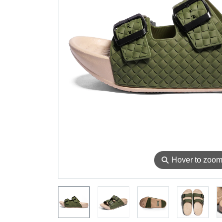
⚲
Hover to zoo