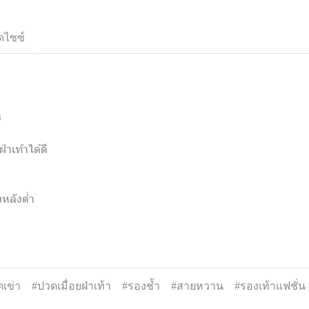
ดไซซ์
น
่าเท้าได้ดี
หลังต่ำ
เข่า
#ปวดเมื่อยฝ่าเท้า
#รองช้ำ
#สายหวาน
#รองเท้าแฟชั่น