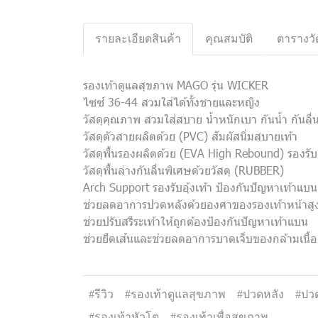
รายละเอียดสินค้า
คุณสมบัติ
ตารางวั
รองเท้าดูแลสุขภาพ MAGO รุ่น WICKER
ไซซ์ 36-44 สวมใส่ได้ทั้งชายและหญิง
วัสดุคุณภาพ สวมใส่สบาย น้ำหนักเบา กันน้ำ กันลื่
วัสดุตัวสายผลิตด้วย (PVC) สัมผัสนิ่มสบายเท้า
วัสดุพื้นรองผลิตด้วย (EVA High Rebound) รองรับฝ
วัสดุพื้นล่างกันลื่นพิเศษด้วยวัสดุ (RUBBER)
Arch Support รองรับอุ้งเท้า ป้องกันปัญหาเท้าแบน
ช่วยลดอาการปวดหลังด้วยองศาของรองเท้าหน้าสูง
ช่วยปรับสรีระเท้าให้ถูกต้องป้องกันปัญหาเท้าแบน
ช่วยยืดเส้นและช่วยลดอาการบาดเจ็บของกล้ามเนื้อ
#รีวิว
#รองเท้าดูแลสุขภาพ
#ปวดหลัง
#ปวด
#รองเท้าหัวโต
#รองเท้าเพื่อสุขภาพ