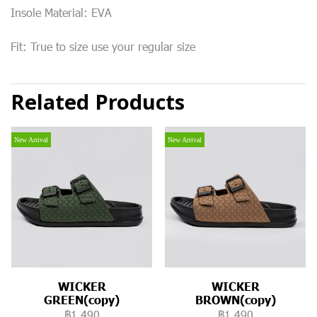
Insole Material: EVA
Fit: True to size use your regular size
Related Products
New Arrival
New Arrival
WICKER
WICKER
GREEN(copy)
BROWN(copy)
฿1,490
฿1,490