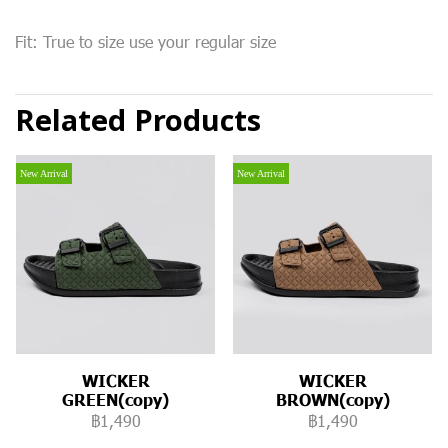
Fit: True to size use your regular size
Related Products
New Arrival
New Arrival
WICKER
WICKER
GREEN(copy)
BROWN(copy)
฿1,490
฿1,490