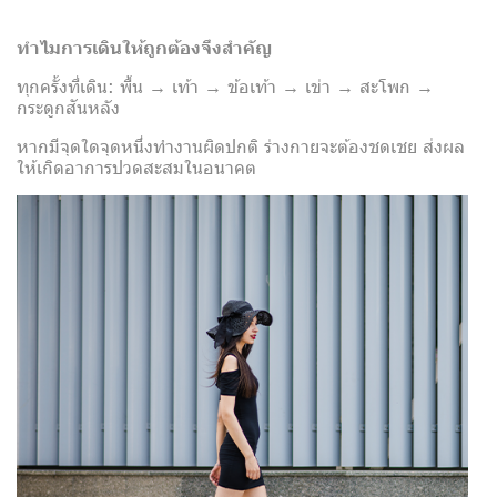
ทำไมการเดินให้ถูกต้องจึงสำคัญ
ทุกครั้งที่เดิน: พื้น → เท้า → ข้อเท้า → เข่า → สะโพก →
กระดูกสันหลัง
หากมีจุดใดจุดหนึ่งทำงานผิดปกติ ร่างกายจะต้องชดเชย ส่งผล
ให้เกิดอาการปวดสะสมในอนาคต