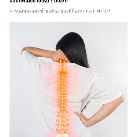
นอนตะแคงข้างไหน ? ถึงจะดี
ควรนอนตะแคงซ้ายเสมอ และนี่คือเหตุผลว่าทำไม?