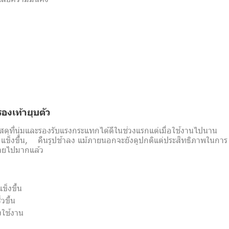
องเท้ายุบตัว
สดุที่นุ่มและรองรับแรงกระแทกได้ดีในช่วงแรกแต่เมื่อใช้งานไปนาน
แข็งขึ้น, คืนรูปช้าลง แม้ภายนอกจะยังดูปกติแต่ประสิทธิภาพในการ
ยไปมากแล้ว
แข็งขึ้น
็วขึ้น
งใช้งาน